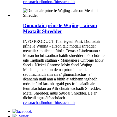
ceasnachadh
mion-fhiosrachadh
Dìonadair prìne le Wujing - airson
Meatailt Shredder
INFO PRODUCT Tuairisgeul Pàirt: Dìonadair
prìne le Wujing - airson taic modail shredder
meatailt • muileann ùird • Texas • Lindemann •
Mòran luchd-saothrachaidh shredder mòr-chòrdte
eile Taghadh stuthan • Manganese Chrome Moly
Steel • Nickel Chrome Moly Steel Wujing
Machine, mar aon de na prìomh luchd-
saothrachaidh ann an a’ ghnìomhachas, a’
dèanamh uaill ann a bhith a’ tabhann taghadh
mòr de ùird iar-mhargaid gus frithealadh air
feumalachdan an Ath-chuairteachadh Shredder,
Metal Shredder, agus Sgudal Shredder. Le ar
dìcheall agus èifeachdach ...
ceasnachadh
mion-fhiosrachadh