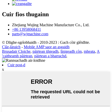
Cuir fios thugainn
Zhejiang Wujing Machine Manufacture Co., Ltd.
+86 13958068411
parts@wjmachine.com
© Dlighe-sgrìobhaidh - 2010-2023 : Gach còir glèidhte.
Clàr-làraich
-
Mobile AMP saor an asgaidh
Brusadair Cloiche
,
pàirtean tilgeadh
,
lìnigeadh còn
,
mheata
,
A
'caitheamh pàirtean
,
pàirtean a bharrachd
,
Cuir post-d
x