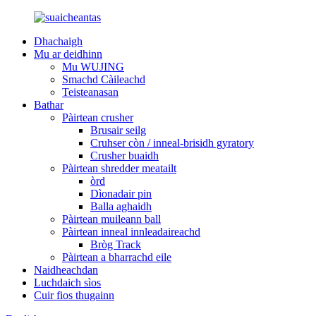
Dhachaigh
Mu ar deidhinn
Mu WUJING
Smachd Càileachd
Teisteanasan
Bathar
Pàirtean crusher
Brusair seilg
Cruhser còn / inneal-brisidh gyratory
Crusher buaidh
Pàirtean shredder meatailt
òrd
Dìonadair pin
Balla aghaidh
Pàirtean muileann ball
Pàirtean inneal innleadaireachd
Bròg Track
Pàirtean a bharrachd eile
Naidheachdan
Luchdaich sìos
Cuir fios thugainn