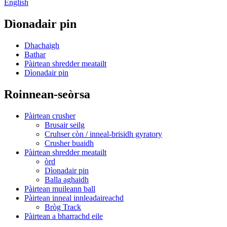
English
Dìonadair pin
Dhachaigh
Bathar
Pàirtean shredder meatailt
Dìonadair pin
Roinnean-seòrsa
Pàirtean crusher
Brusair seilg
Cruhser còn / inneal-brisidh gyratory
Crusher buaidh
Pàirtean shredder meatailt
òrd
Dìonadair pin
Balla aghaidh
Pàirtean muileann ball
Pàirtean inneal innleadaireachd
Bròg Track
Pàirtean a bharrachd eile