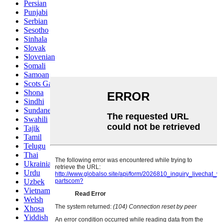
Persian
Punjabi
Serbian
Sesotho
Sinhala
Slovak
Slovenian
Somali
Samoan
Scots Gaelic
Shona
Sindhi
Sundanese
Swahili
Tajik
Tamil
Telugu
Thai
Ukrainian
Urdu
Uzbek
Vietnamese
Welsh
Xhosa
Yiddish