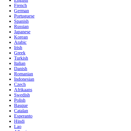
English
French
German
Portuguese
Spanish
Russian
Japanese
Korean
Arabic
Irish
Greek
Turkish
Italian
Danish
Romanian
Indonesian
Czech
Afrikaans
Swedish
Polish
Basque
Catalan
Esperanto
Hindi
Lao