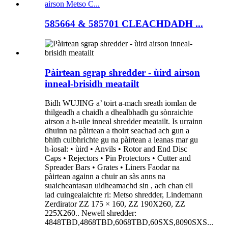
585664 & 585701 CLEACHDADH ...
Pàirtean sgrap shredder - ùird airson
inneal-brisidh meatailt
Bidh WUJING a’ toirt a-mach sreath iomlan de
thilgeadh a chaidh a dhealbhadh gu sònraichte
airson a h-uile inneal shredder meatailt. Is urrainn
dhuinn na pàirtean a thoirt seachad ach gun a
bhith cuibhrichte gu na pàirtean a leanas mar gu
h-ìosal: • ùird • Anvils • Rotor and End Disc
Caps • Rejectors • Pin Protectors • Cutter and
Spreader Bars • Grates • Liners Faodar na
pàirtean againn a chuir an sàs anns na
suaicheantasan uidheamachd sin , ach chan eil
iad cuingealaichte ri: Metso shredder, Lindemann
Zerdirator ZZ 175 × 160, ZZ 190X260, ZZ
225X260.. Newell shredder:
4848TBD,4868TBD,6068TBD,60SXS,8090SXS...